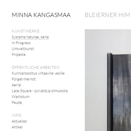
MINNA KANGASMAA
BLEIERNER HI
KUNSTWERKE
Systema naturae, serie
In Progress
Umweltkunst
Projekte
ÖFFENTLICHE ARBEITEN
Kunnianosoitus virtaaville vesille
Forget-me-not
Aerial
Lace Square - pylväitä ja silmukoita
Wachstum
Feude
INFO
Aktuelles
Artikel