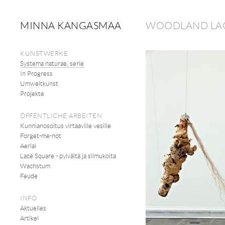
MINNA KANGASMAA
WOODLAND LAC
KUNSTWERKE
Systema naturae, serie
In Progress
Umweltkunst
Projekte
ÖFFENTLICHE ARBEITEN
Kunnianosoitus virtaaville vesille
Forget-me-not
Aerial
Lace Square - pylväitä ja silmukoita
Wachstum
Feude
INFO
Aktuelles
Artikel