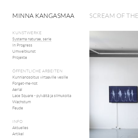
MINNA KANGASMAA
SCREAM OF THE
KUNSTWERKE
Systema naturae, serie
In Progress
Umweltkunst
Projekte
ÖFFENTLICHE ARBEITEN
Kunnianosoitus virtaaville vesille
Forget-me-not
Aerial
Lace Square - pylväitä ja silmukoita
Wachstum
Feude
INFO
Aktuelles
Artikel