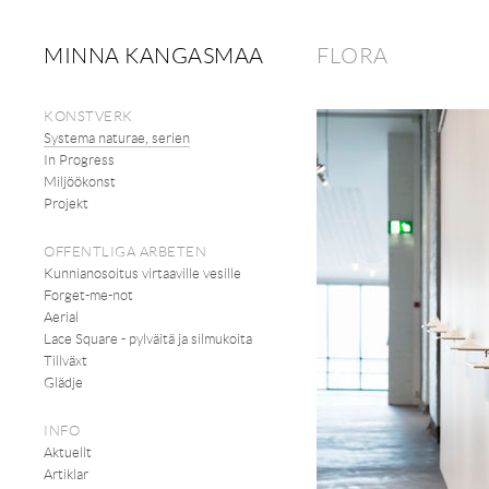
MINNA KANGASMAA
FLORA
KONSTVERK
Systema naturae, serien
In Progress
Miljöökonst
Projekt
OFFENTLIGA ARBETEN
Kunnianosoitus virtaaville vesille
Forget-me-not
Aerial
Lace Square - pylväitä ja silmukoita
Tillväxt
Glädje
INFO
Aktuellt
Artiklar