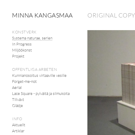
MINNA KANGASMAA
ORIGINAL COP
KONSTVERK
Systema naturae, serien
In Progress
Miljöökonst
Projekt
OFFENTLIGA ARBETEN
Kunnianosoitus virtaaville vesille
Forget-me-not
Aerial
Lace Square - pylväitä ja silmukoita
Tillväxt
Glädje
INFO
Aktuellt
Artiklar